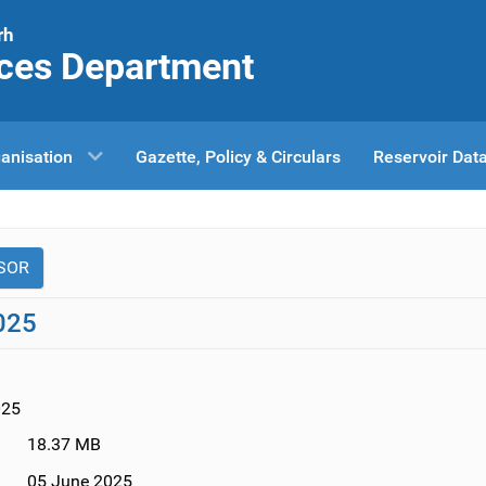
rh
ces Department
anisation
Gazette, Policy & Circulars
Reservoir Dat
SOR
025
025
18.37 MB
05 June 2025