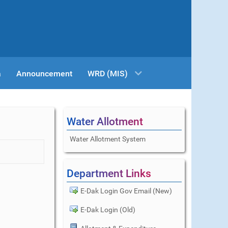
a
Announcement
WRD (MIS)
Water Allotment
Water Allotment System
Department Links
E-Dak Login Gov Email (New)
E-Dak Login (Old)