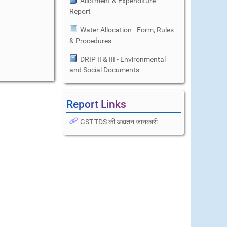
Allotment & Expenditure
Report
Water Allocation - Form, Rules
& Procedures
DRIP II & III - Environmental
and Social Documents
Report Links
GST-TDS की अद्यतन जानकारी